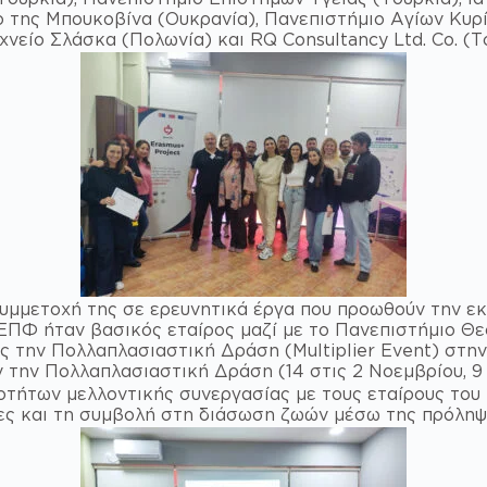
ο της Μπουκοβίνα (Ουκρανία), Πανεπιστήμιο Αγίων Κυρί
νείο Σλάσκα (Πολωνία) και RQ Consultancy Ltd. Co. (Τ
μετοχή της σε ερευνητικά έργα που προωθούν την εκπ
ΕΕΠΦ ήταν βασικός εταίρος μαζί με το Πανεπιστήμιο Θε
 την Πολλαπλασιαστική Δράση (Multiplier Event) στην Ε
την Πολλαπλασιαστική Δράση (14 στις 2 Νοεμβρίου, 9 σ
ήτων μελλοντικής συνεργασίας με τους εταίρους του 
ς και τη συμβολή στη διάσωση ζωών μέσω της πρόληψη