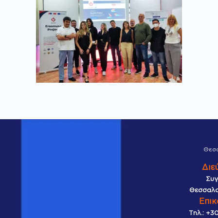
Θεσ
Διε
Συγ
Θεσσαλο
Επικ
Τηλ.:
+30