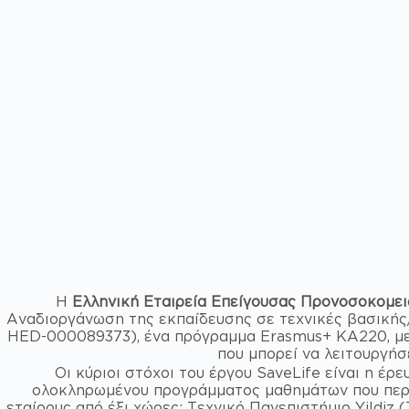
Η
Ελληνική Εταιρεία Επείγουσας Προνοσοκομε
Αναδιοργάνωση της εκπαίδευσης σε τεχνικές βασική
HED-000089373), ένα πρόγραμμα Erasmus+ KA220, με 
που μπορεί να λειτουργήσ
Οι κύριοι στόχοι του έργου SaveLife είναι η έ
ολοκληρωμένου προγράμματος μαθημάτων που περιλα
εταίρους από έξι χώρες: Τεχνικό Πανεπιστήμιο Yildiz 