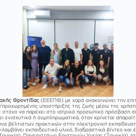
ιακής Φροντίδας
(ΕΕΕΠΦ) με χαρά ανακοινώνει την επι
ς/προχωρημένης υποστήριξης της ζωής μέσω της χρήση
στόχο να παρέχει στο ιατρικό προσωπικό πρόσβαση σ
ει ενισχυτικά ή συμπληρωματικά, όταν κρίνεται απαραίτ
ρευνα βέλτιστων πρακτικών στην ηλεκτρονική εκπαίδευσ
μβάνει εκπαιδευτικό υλικό, διαδραστικά βίντεο και 
(Τουρκία), Πανεπιστήμιο Επιστημών Υγείας (Τουρκία), 