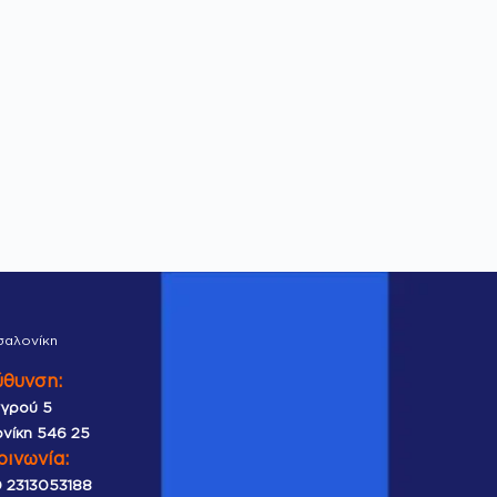
σαλονίκη
ύθυνση:
γρού 5
νίκη 546 25
οινωνία:
 2313053188