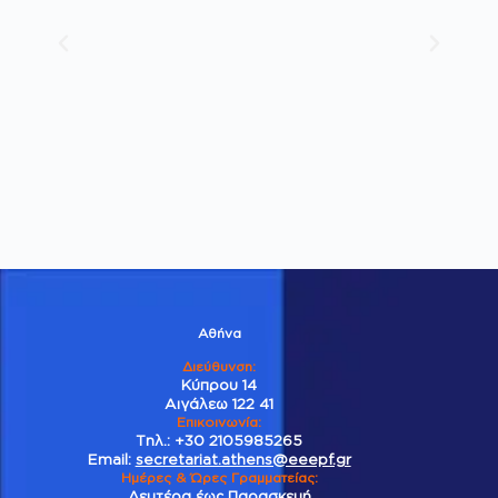
Αθήνα
Διεύθυνση:
Κύπρου 14
Αιγάλεω 122 41
Επικοινωνία
:
Τηλ.:
+30 2105985265
Email:
secretariat.athens@eeepf.gr
Ημέρες & Ώρες Γραμματείας:
Δευτέρα έως Παρασκευή