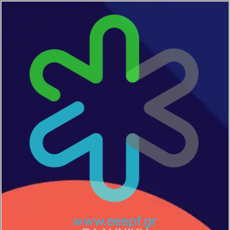
www.eeepf.gr