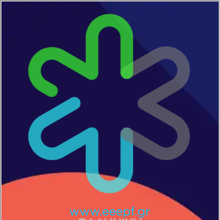
www.eeepf.gr