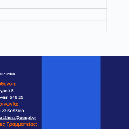
σαλονίκη
ύθυνση:
γρού 5
νίκη 546 25
οινωνία:
 2313053188
iat.thess@eeepf.gr
ες Γραμματείας: