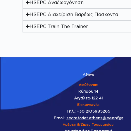
HSEPC Αναζωογόνηση
HSEPC Διαχείριση Βαρέως Πάσχοντα
HSEPC Train The Trainer
Αθήνα
Διεύθυνση:
Κύπρου 14
Αιγάλεω 122 41
Επικοινωνία
:
Τηλ.:
+30 2105985265
Email:
secretariat.athens@eeepf.gr
Ημέρες & Ώρες Γραμματείας: