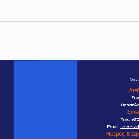
Θεσ
Διε
Συγ
Θεσσαλο
Επικ
Τηλ.:
+30
Email:
secretar
Ημέρες & Ώρ