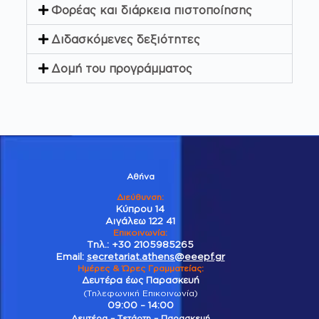
Φορέας και διάρκεια πιστοποίησης
Διδασκόμενες δεξιότητες
Δομή του προγράμματος
Αθήνα
Διεύθυνση:
Κύπρου 14
Αιγάλεω 122 41
Επικοινωνία
:
Τηλ.:
+30 2105985265
Email:
secretariat.athens@eeepf.gr
Ημέρες & Ώρες Γραμματείας:
Δευτέρα έως Παρασκευή
(Τηλεφωνική Επικοινωνία)
09:00 – 14:00
Δευτέρα – Τετάρτη – Παρασκευή