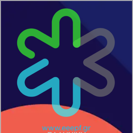
www.eeepf.gr