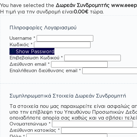
You have selected the
Δωρεάν Συνδρομητής www.eeepf
Η τιμή για την συνδρομή είναι
0.00€
τώρα.
Πληροφορίες Λογαριασμού
Username
*
Κωδικός
*
Show Password
Επιβεβαίωση Κωδικού
*
Διεύθυνση email
*
Επαλήθευση διεύθυνσης email
*
Συμπληρωματικά Στοιχεία Δωρεάν Συνδρομητή
Τα στοιχεία που μας παραχωρείτε είναι ασφαλώς αποθηκευμένα και δεν δημοσιοποιούντα
υπο την επίβλεψη του Υπευθύνου Προσωπικών Δεδομένων της ΕΕΕΠΦ. Ο Υπεύθυνος Προσωπικών Δεδομένων
οποιαδήποτε απορία σας καθώς και να σβήσει τελε
Ονοματεπώνυμο
*
Διεύθυνση κατοικίας
*
Πόλη
*