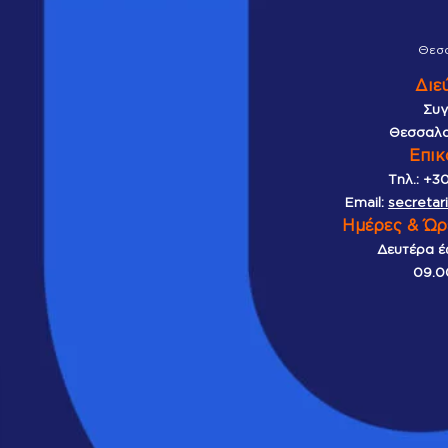
Θεσ
Διε
Συγ
Θεσσαλο
Επικ
Τηλ.:
+30
Email:
secretar
Ημέρες & Ώρ
Δευτέρα έ
09.0