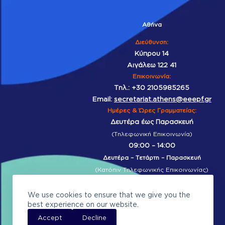
Αθήνα
Διεύθυνση:
Κύπρου 14
Αιγάλεω 122 41
Επικοινωνία
:
Τηλ.:
+30 2105985265
Email:
secretariat.athens@eeepf.gr
Ημέρες & Ώρες Γραμματείας:
Δευτέρα έως Παρασκευή
(Τηλεφωνική Επικοινωνία)
09:00 – 14:00
Δευτέρα – Τετάρτη – Παρασκευή
(Κατόπιν Τηλεφωνικής Επικοινωνίας)
17:00 – 20:00
We use cookies to ensure that we give you the
best experience on our website.
Accept
Decline