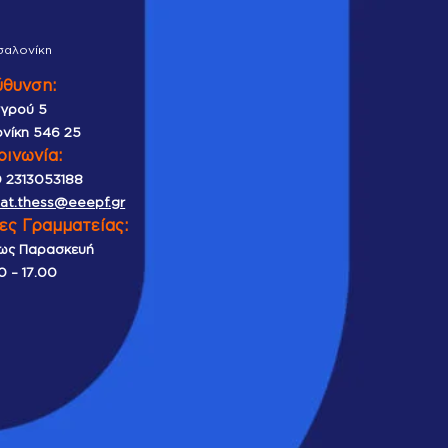
σαλονίκη
ύθυνση:
γρού 5
νίκη 546 25
οινωνία:
 2313053188
iat.thess@eeepf.gr
ες Γραμματείας:
ως Παρασκευή
0 – 17.00