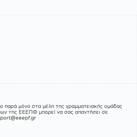
pport@eeepf.gr